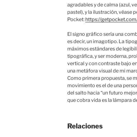
agradables y de calma (azul, v
pastel), y la ilustración, véase 
Pocket:
https://getpocket.com
El signo gráfico sería una com
es decir, un imagotipo. La tipo
máximos estándares de legibili
tipográfica, y ser moderna, pr
vertical y con contraste bajo en
una metáfora visual de mi marc
Como primera propuesta, se me
movimiento es el de una perso
del salto hacia “un futuro mej
que cobra vida es la lámpara de
Relaciones