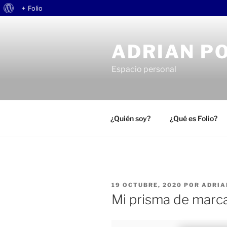
Acerca
+ Folio
Saltar
de
al
WordPress
ADRIAN P
contenido
Espacio personal
¿Quién soy?
¿Qué es Folio?
PUBLICADO
19 OCTUBRE, 2020
POR
ADRIA
EL
Mi prisma de marc