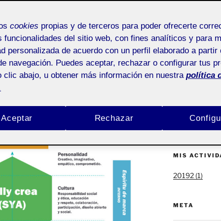
ACTIFOLIO 
mos
cookies
propias y de terceros para poder ofrecerte corr
Estrategia de 
s funcionalidades del sitio web, con fines analíticos y para 
SallyCrea – M
ad personalizada de acuerdo con un perfil elaborado a partir 
otografía en el ámbito
de navegación. Puedes aceptar, rechazar o configurar tus p
Yo, de mayor q
 clic abajo, u obtener más información en nuestra
política 
Mi prisma de m
.
Documento eje
Aceptar
Rechazar
Configu
Bienvenidos y 
MIS ACTIVI
20192 (1)
META