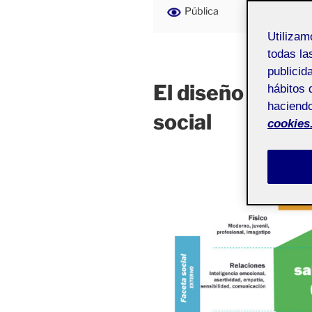
Pública
Utiliza
todas la
publicid
El diseño y la f
hábitos 
haciendo
social
cookies