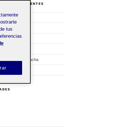
ENTRADAS RECIENTES
ectamente
comunicación
mostrarte
ockups
de tus
referencias
uiero ser…
de
arca personal
cutivo + Pechakucha
rar
bienvenidas!
DADES